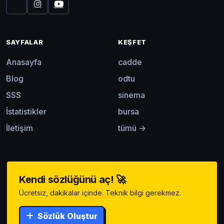
SAYFALAR
KEŞFET
Anasayfa
cadde
Blog
odtu
SSS
sinema
İstatistikler
bursa
İletişim
tümü →
Kendi sözlüğünü aç! 🚀
Ücretsiz, dakikalar içinde. Teknik bilgi gerekmez.
Sözlük Oluştur